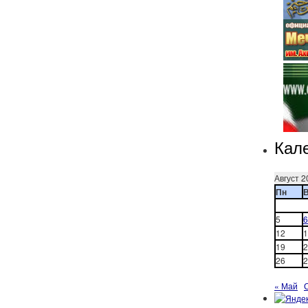
Кал
Август 2
Пн
5
6
12
1
19
2
26
2
« Май