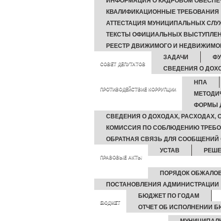
ИНФОРМАЦИЯ О КАДРОВОМ ОБЕСПЕ
КВАЛИФИКАЦИОННЫЕ ТРЕБОВАНИЯ
АТТЕСТАЦИЯ МУНИЦИПАЛЬНЫХ СЛ
ТЕКСТЫ ОФИЦИАЛЬНЫХ ВЫСТУПЛЕН
РЕЕСТР ДВИЖИМОГО И НЕДВИЖИМО
ЗАДАЧИ
Ф
СОВЕТ ДЕПУТАТОВ
СВЕДЕНИЯ О ДОХ
НПА
ПРОТИВОДЕЙСТВИЕ КОРРУПЦИИ
МЕТОДИ
ФОРМЫ 
СВЕДЕНИЯ О ДОХОДАХ, РАСХОДАХ,
КОМИССИЯ ПО СОБЛЮДЕНИЮ ТРЕБО
ОБРАТНАЯ СВЯЗЬ ДЛЯ СООБЩЕНИЙ 
УСТАВ
РЕШ
ПРАВОВЫЕ АКТЫ
ПОРЯДОК ОБЖАЛО
ПОСТАНОВЛЕНИЯ АДМИНИСТРАЦИИ
БЮДЖЕТ ПО ГОДАМ
БЮДЖЕТ
ОТЧЕТ ОБ ИСПОЛНЕНИИ 
МУНИЦИПАЛ