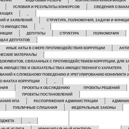
ЧЕНИИ
КАДРОВЫЙ РЕЗЕРВ
КОНТАКТНАЯ ИНФОРМАЦИЯ
УСЛОВИЯ И РЕЗУЛЬТАТЫ КОНКУРСОВ
СВЕДЕНИЯ О ВАК
УЖАЩИХ
_
ИЙ И ЗАЯВЛЕНИЙ
СТРУКТУРА, ПОЛНОМОЧИЯ, ЗАДАЧИ И ФУНКЦ
ГО ИМУЩЕСТВА
_
УНКЦИИ
ДЕПУТАТЫ
СТРУКТУРА
ПОЛНОМОЧИЯ
ОДАХ ДЕПУТАТОВ
ИНЫЕ АКТЫ В СФЕРЕ ПРОТИВОДЕЙСТВИЯ КОРРУПЦИИ
АНТИ
ЧЕСКИЕ МАТЕРИАЛЫ
ДОКУМЕНТОВ, СВЯЗАННЫХ С ПРОТИВОДЕЙСТВИЕМ КОРРУПЦИИ, ДЛЯ 
 ОБ ИМУЩЕСТВЕ И ОБЯЗАТЕЛЬСТВАХ ИМУЩЕСТВЕННОГО ХАРАКТЕРА
ВАНИЙ К СЛУЖЕБНОМУ ПОВЕДЕНИЮ И УРЕГУЛИРОВАНИЮ КОНФЛИКТА 
О ФАКТАХ КОРРУПЦИИ
_
ЕНИЯ
ПРОЕКТЫ К ОБСУЖДЕНИЮ
ПРОЕКТЫ РЕШЕНИЙ
ПРОЕКТЫ ПОСТАНОВЛЕНИЙ
ВАНИЯ НПА
РАСПОРЯЖЕНИЯ АДМИНИСТРАЦИИ
АДМИНИ
ПУБЛИЧНЫЕ СЛУШАНИЯ
ФЕДЕРАЛЬНЫЕ ЗАКОНЫ
БЮДЖЕТА
_
ЬНЫЕ УСЛУГИ
МУНИЦИПАЛЬНЫЙ КОНТРОЛЬ