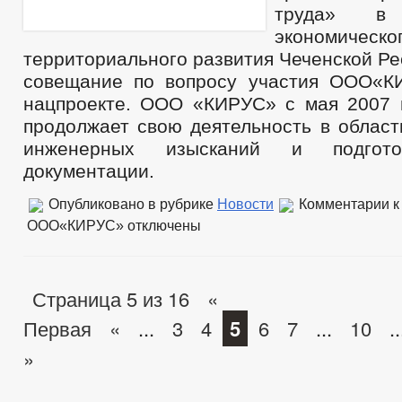
труда» в 
экономи
территориального развития Чеченской Р
совещание по вопросу участия ООО«К
нацпроекте. ООО «КИРУС» с мая 2007 
продолжает свою деятельность в област
инженерных изысканий и подгото
документации.
Опубликовано в рубрике
Новости
Комментарии
к
ООО«КИРУС»
отключены
Страница 5 из 16
«
Первая
«
...
3
4
5
6
7
...
10
..
»