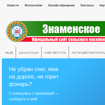
Новости
Фотоальбом
Онлайн обращение
Контакты
Кар
ОБЩЕЕ
АДМИНИСТРАЦИЯ
СОВЕТ ДЕПУТАТОВ
ПРОТИВОДЕЙСТВИЕ КОРРУПЦ
Не убран снег, яма
на дороге, не горит
фонарь?
Столкнулись с проблемой —
сообщите о ней!