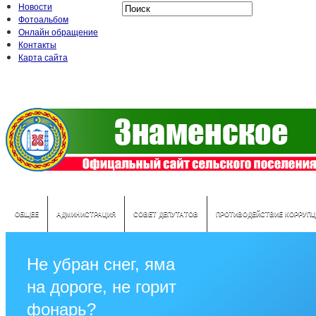
Новости
Фотоальбом
Онлайн обращение
Контакты
Карта сайта
ОБЩЕЕ
АДМИНИСТРАЦИЯ
СОВЕТ ДЕПУТАТОВ
ПРОТИВОДЕЙСТВИЕ КОРРУПЦ
Не убран снег, яма
на дороге, не горит
фонарь?