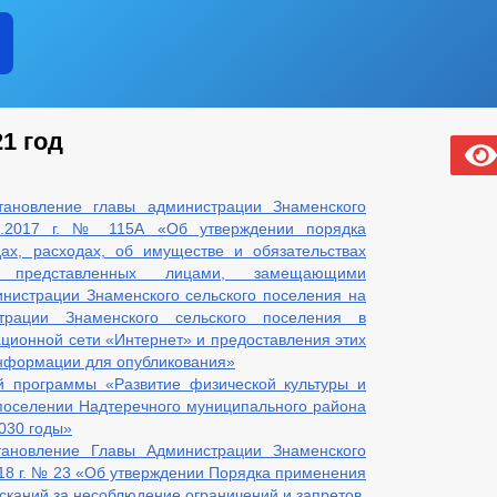
1 год
ановление главы администрации Знаменского
04.2017 г. № 115А «Об утверждении порядка
ах, расходах, об имуществе и обязательствах
а, представленных лицами, замещающими
нистрации Знаменского сельского поселения на
трации Знаменского сельского поселения в
ионной сети «Интернет» и предоставления этих
информации для опубликования»
й программы «Развитие физической культуры и
поселении Надтеречного муниципального района
030 годы»
ановление Главы Администрации Знаменского
018 г. № 23 «Об утверждении Порядка применения
каний за несоблюдение ограничений и запретов,