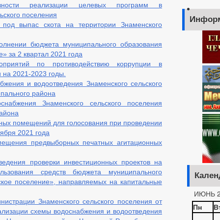
ивности реализации целевых программ в
ьского поселения
Инфор
 под выпас скота на территории Знаменского
полнении бюджета муниципального образования
» за 2 квартал 2021 года
приятий по противодействию коррупции в
 на 2021-2023 годы.
бжения и водоотведения Знаменского сельского
пального района
снабжения Знаменского сельского поселения
района
ных помещений для голосования при проведении
ября 2021 года
мещения предвыборных печатных агитационных
ведения проверки инвестиционных проектов на
льзования средств бюджета муниципального
Кален
ское поселение», направляемых на капитальные
ИЮНЬ 2
нистрации Знаменского сельского поселения от
Пн
В
ализации схемы водоснабжения и водоотведения