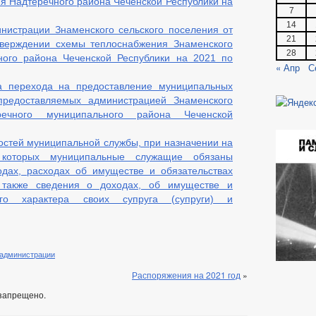
ия Надтеречного района Чеченской Республики на
7
14
нистрации Знаменского сельского поселения от
21
ерждении схемы теплоснабжения Знаменского
28
ного района Чеченской Республики на 2021 по
« Апр
С
а перехода на предоставление муниципальных
предоставляемых администрацией Знаменского
речного муниципального района Чеченской
стей муниципальной службы, при назначении на
которых муниципальные служащие обязаны
одах, расходах об имуществе и обязательствах
 также сведения о доходах, об имуществе и
ного характера своих cyпpyгa (супруги) и
 администрации
Распоряжения на 2021 год
»
запрещено.