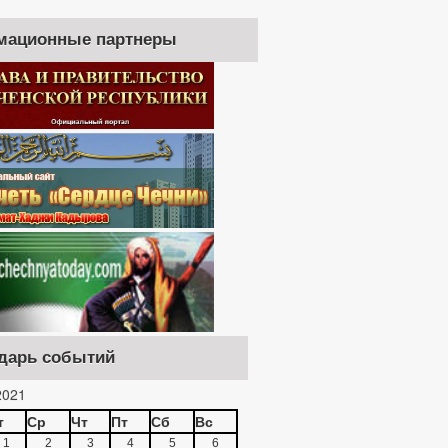
мационные партнеры
дарь событий
021
т
Ср
Чт
Пт
Сб
Вс
1
2
3
4
5
6