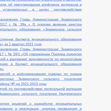
или об урегулировании конфликта интересов и
, установленных в целях противодействия
ановление Главы Администрации Знаменского
2.2017 г. № 39а « О порядке ведения реестра
ципального образования «Знаменское сельское
полнении бюджета муниципального образования
» за 1 квартал 2021 года
ановление Главы Администрации Знаменского
017 г. № 28/1 «Об утверждении Порядка принятия
ной к взысканию задолженности по неналоговым
ению в бюджет муниципального образования
ия»
риятий и информирования граждан по охране
итории Знаменского сельского поселения
айона ЧР на 2021-2023 годы
ятий по противодействию нелегальной миграции
Знаменского сельского поселения Надтеречного
нятия решений о разработке муниципальных
овании и реализации, порядка проведения и