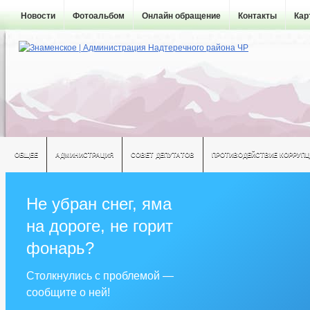
Новости
Фотоальбом
Онлайн обращение
Контакты
Кар
ОБЩЕЕ
АДМИНИСТРАЦИЯ
СОВЕТ ДЕПУТАТОВ
ПРОТИВОДЕЙСТВИЕ КОРРУПЦ
Не убран снег, яма
на дороге, не горит
фонарь?
Столкнулись с проблемой —
сообщите о ней!