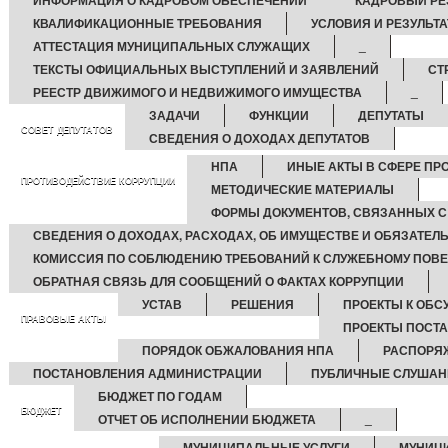
ИНФОРМАЦИЯ О КАДРОВОМ ОБЕСПЕЧЕНИИ
КАДРОВЫЙ РЕ
КВАЛИФИКАЦИОННЫЕ ТРЕБОВАНИЯ
УСЛОВИЯ И РЕЗУЛЬТ
АТТЕСТАЦИЯ МУНИЦИПАЛЬНЫХ СЛУЖАЩИХ
_
ТЕКСТЫ ОФИЦИАЛЬНЫХ ВЫСТУПЛЕНИЙ И ЗАЯВЛЕНИЙ
СТ
РЕЕСТР ДВИЖИМОГО И НЕДВИЖИМОГО ИМУЩЕСТВА
_
ЗАДАЧИ
ФУНКЦИИ
ДЕПУТАТЫ
СОВЕТ ДЕПУТАТОВ
СВЕДЕНИЯ О ДОХОДАХ ДЕПУТАТОВ
НПА
ИНЫЕ АКТЫ В СФЕРЕ ПР
ПРОТИВОДЕЙСТВИЕ КОРРУПЦИИ
МЕТОДИЧЕСКИЕ МАТЕРИАЛЫ
ФОРМЫ ДОКУМЕНТОВ, СВЯЗАННЫХ С
СВЕДЕНИЯ О ДОХОДАХ, РАСХОДАХ, ОБ ИМУЩЕСТВЕ И ОБЯЗАТЕЛ
КОМИССИЯ ПО СОБЛЮДЕНИЮ ТРЕБОВАНИЙ К СЛУЖЕБНОМУ ПОВЕ
ОБРАТНАЯ СВЯЗЬ ДЛЯ СООБЩЕНИЙ О ФАКТАХ КОРРУПЦИИ
УСТАВ
РЕШЕНИЯ
ПРОЕКТЫ К ОБ
ПРАВОВЫЕ АКТЫ
ПРОЕКТЫ ПОСТ
ПОРЯДОК ОБЖАЛОВАНИЯ НПА
РАСПОРЯ
ПОСТАНОВЛЕНИЯ АДМИНИСТРАЦИИ
ПУБЛИЧНЫЕ СЛУШАН
БЮДЖЕТ ПО ГОДАМ
БЮДЖЕТ
ОТЧЕТ ОБ ИСПОЛНЕНИИ БЮДЖЕТА
_
МУНИЦИПАЛЬНЫЕ УСЛУГИ
МУНИЦ