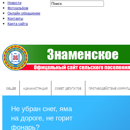
Новости
Фотоальбом
Онлайн обращение
Контакты
Карта сайта
ОБЩЕЕ
АДМИНИСТРАЦИЯ
СОВЕТ ДЕПУТАТОВ
ПРОТИВОДЕЙСТВИЕ КОРРУПЦ
Не убран снег, яма
на дороге, не горит
фонарь?