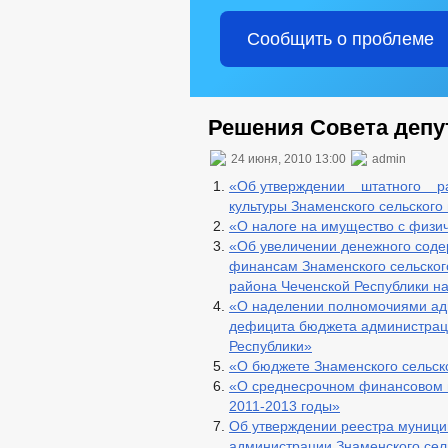
Сообщить о проблеме
Решения Совета депут
24 июня, 2010 13:00
admin
«Об утверждении штатного р
культуры Знаменского сельского 
«О налоге на имущество с физи
«Об увеличении денежного соде
финансам Знаменского сельског
района Чеченской Республики на
«О наделении полномочиями ад
дефицита бюджета администраци
Республики»
«О бюджете Знаменского сельско
«О среднесрочном финансовом п
2011-2013 годы»
Об утверждении реестра муниц
администрации Знаменского сел