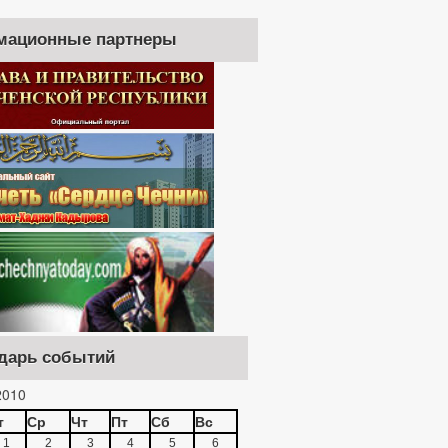
мационные партнеры
дарь событий
010
т
Ср
Чт
Пт
Сб
Вс
1
2
3
4
5
6