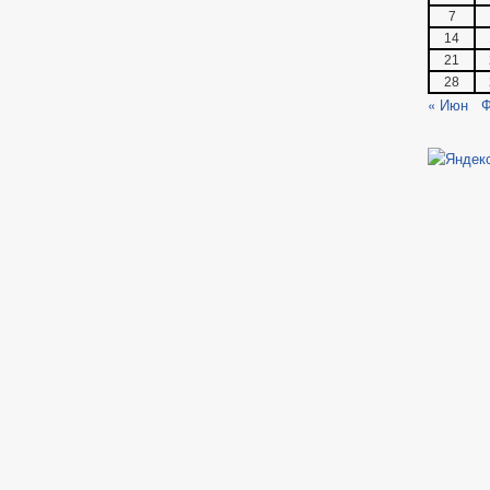
7
14
21
28
« Июн
Ф