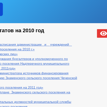
атов на 2010 год
асписания администрации и учреждений
поселения на 2010 г.»
ческих лиц»
ржания бухгалтеров и уполномоченного по
о поселения Надтеречного муниципального
 2011год»
министратора источников финансирования
ю Знаменского сельского поселения Чеченской
го поселения на 2011 год»
лане Знаменского сельского поселения на
ипальных должностей муниципальной службы
ьского поселения