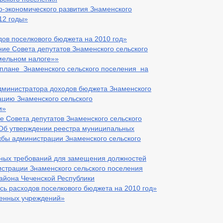
о-экономического развития Знаменского
12 годы»
в поселкового бюджета на 2010 год»
ие Совета депутатов Знаменского сельского
емельном налоге»»
плане Знаменского сельского поселения на
министратора доходов бюджета Знаменского
ацию Знаменского сельского
и»
е Совета депутатов Знаменского сельского
«Об утверждении реестра муниципальных
бы администрации Знаменского сельского
ных требований для замещения должностей
страции Знаменского сельского поселения
айона Чеченской Республики
сь расходов поселкового бюджета на 2010 год»
зенных учреждений»