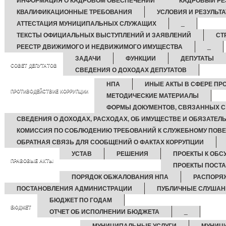
ИНФОРМАЦИЯ О КАДРОВОМ ОБЕСПЕЧЕНИИ
КАДРОВЫЙ РЕ
КВАЛИФИКАЦИОННЫЕ ТРЕБОВАНИЯ
УСЛОВИЯ И РЕЗУЛЬТ
АТТЕСТАЦИЯ МУНИЦИПАЛЬНЫХ СЛУЖАЩИХ
_
ТЕКСТЫ ОФИЦИАЛЬНЫХ ВЫСТУПЛЕНИЙ И ЗАЯВЛЕНИЙ
СТ
РЕЕСТР ДВИЖИМОГО И НЕДВИЖИМОГО ИМУЩЕСТВА
_
ЗАДАЧИ
ФУНКЦИИ
ДЕПУТАТЫ
СОВЕТ ДЕПУТАТОВ
СВЕДЕНИЯ О ДОХОДАХ ДЕПУТАТОВ
НПА
ИНЫЕ АКТЫ В СФЕРЕ ПР
ПРОТИВОДЕЙСТВИЕ КОРРУПЦИИ
МЕТОДИЧЕСКИЕ МАТЕРИАЛЫ
ФОРМЫ ДОКУМЕНТОВ, СВЯЗАННЫХ С
СВЕДЕНИЯ О ДОХОДАХ, РАСХОДАХ, ОБ ИМУЩЕСТВЕ И ОБЯЗАТЕЛ
КОМИССИЯ ПО СОБЛЮДЕНИЮ ТРЕБОВАНИЙ К СЛУЖЕБНОМУ ПОВЕ
ОБРАТНАЯ СВЯЗЬ ДЛЯ СООБЩЕНИЙ О ФАКТАХ КОРРУПЦИИ
УСТАВ
РЕШЕНИЯ
ПРОЕКТЫ К ОБ
ПРАВОВЫЕ АКТЫ
ПРОЕКТЫ ПОСТ
ПОРЯДОК ОБЖАЛОВАНИЯ НПА
РАСПОРЯ
ПОСТАНОВЛЕНИЯ АДМИНИСТРАЦИИ
ПУБЛИЧНЫЕ СЛУШАН
БЮДЖЕТ ПО ГОДАМ
БЮДЖЕТ
ОТЧЕТ ОБ ИСПОЛНЕНИИ БЮДЖЕТА
_
МУНИЦИПАЛЬНЫЕ УСЛУГИ
МУНИЦ