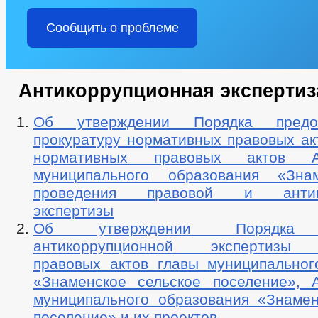
Сообщить о проблеме
Антикоррупционная экспертиз
Об утверждении Порядка предо
прокуратуру нормативных правовых ак
нормативных правовых актов Ад
муниципального образования «Зна
проведения правовой и антико
экспертизы
Об утверждении Порядка п
антикоррупционной экспертизы 
правовых актов главы муниципальног
«Знаменское сельское поселение», 
муниципального образования «Знамен
поселение» и их проектов